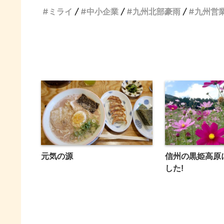
ミライ
中小企業
九州北部豪雨
九州営
元気の源
信州の黒姫高原
した!