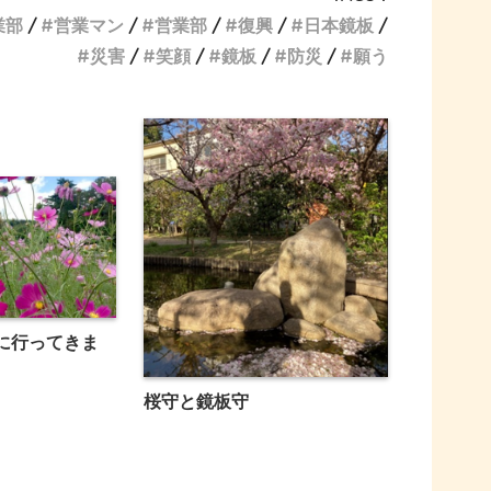
業部
営業マン
営業部
復興
日本鏡板
災害
笑顔
鏡板
防災
願う
に行ってきま
桜守と鏡板守