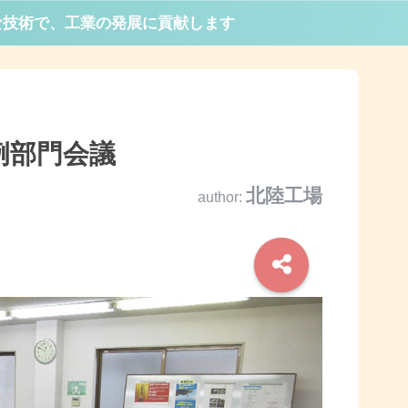
な技術で、工業の発展に貢献します
例部門会議
北陸工場
author: