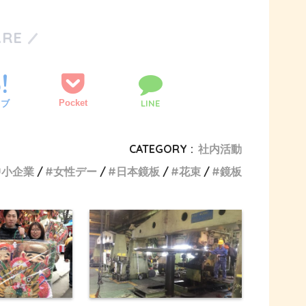
ARE
Pocket
LINE
てブ
CATEGORY :
社内活動
中小企業
女性デー
日本鏡板
花束
鏡板