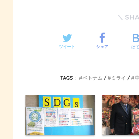
SH
ツイート
シェア
は
TAGS :
ベトナム
ミライ