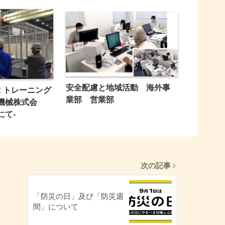
安全配慮と地域活動 海外事
R トレーニング
業部 営業部
機械株式会
にて-
次の記事
「防災の日」及び「防災週
間」について