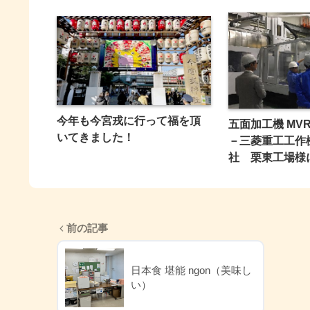
今年も今宮戎に行って福を頂
五面加工機 MV
いてきました！
－三菱重工工作
社 栗東工場様
前の記事
日本食 堪能 ngon（美味し
い）