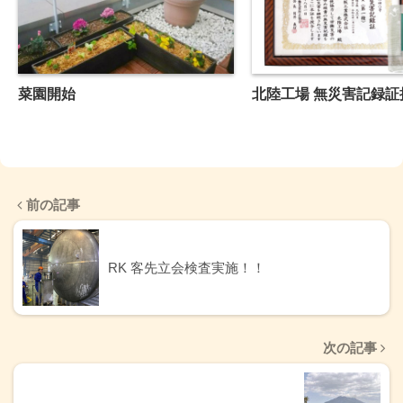
菜園開始
北陸工場 無災害記録証
前の記事
RK 客先立会検査実施！！
次の記事