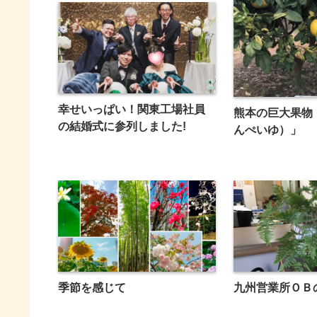
幸せいっぱい！関東工場社員
熊本の巨大果物
の結婚式に参列しました!
んぺいゆ）」
季節を感じて
九州営業所ＯＢ