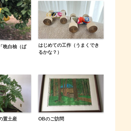
はじめての工作（うまくでき
「晩白柚（ば
るかな？）
の置土産
OBのご訪問