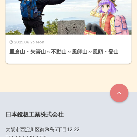
2025.06.23 Mon
皿倉山・矢筈山～不動山～風師山～風頭・登山
日本鏡板工業株式会社
大阪市西淀川区御幣島6丁目12-22