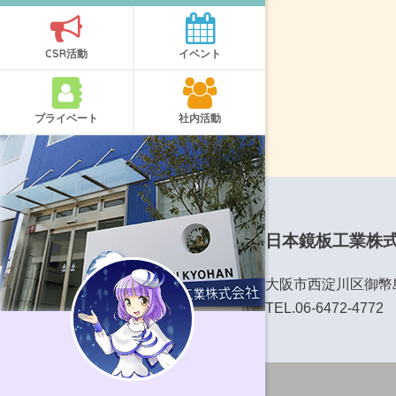
CSR活動
イベント
プライベート
社内活動
日本鏡板工業株
大阪市西淀川区御幣島6
TEL.06-6472-4772