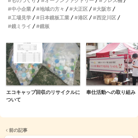
ものづくり
オープンファクトリー
プレス機
中小企業
地域の方々
大正区
大阪市
工場見学
日本鏡板工業
港区
西淀川区
鏡ミライ
鏡板
エコキャップ回収のリサイクルに
奉仕活動への取り組み
ついて
前の記事