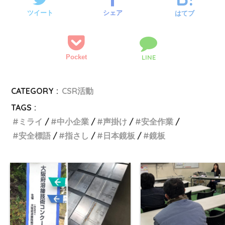
ツイート
シェア
はてブ
Pocket
LINE
CATEGORY :
CSR活動
TAGS :
ミライ
中小企業
声掛け
安全作業
安全標語
指さし
日本鏡板
鏡板