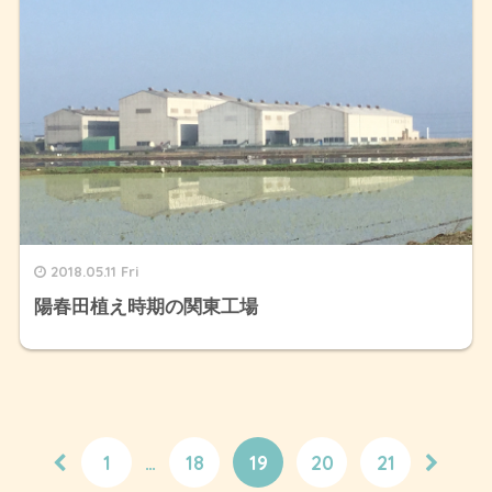
2018.05.11 Fri
陽春田植え時期の関東工場
1
…
18
19
20
21