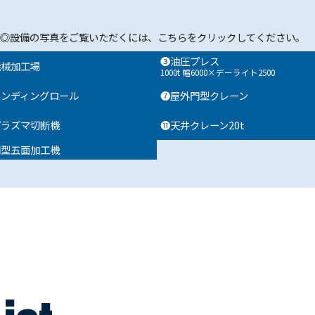
◎設備の写真をご覧いただくには、こちらをクリックしてください。
❸油圧プレス
機械加工場
1000t 幅6000×デーライト2500
ベンディングロール
❼屋外門型クレーン
プラズマ切断機
⓫天井クレーン20t
門型五面加工機