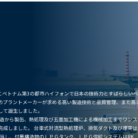
12年3月、ここベトナム第3の都市ハイフォンで日本の技術力とすばらしい
のプラントメーカーが求める高い製造技術と品質管理、また高
して誕生しました。
製造から製缶、熱処理及び五面加工機による機械加工までワンス
完成しました。 台車式対流型熱処理炉、排気ダクト及び煙突は
NGが担当し、付帯構造物のＬＰＧタンク、ＬＰＧ供給システムはRK