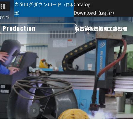
カタログダウンロード
Catalog
（日本
EN
Download
語）
（English）
合わせ
p Production
製缶
鏡板
機械加工
熱処理