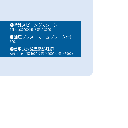
エントランス
LPGタンク
❹特殊スピニングマシーン
14t×φ3000×最大高さ3000
❽油圧プレス（マニュプレータ付）
300t
⓬台車式対流型熱処理炉
有効寸法（幅4000×高さ4000×長さ7000）