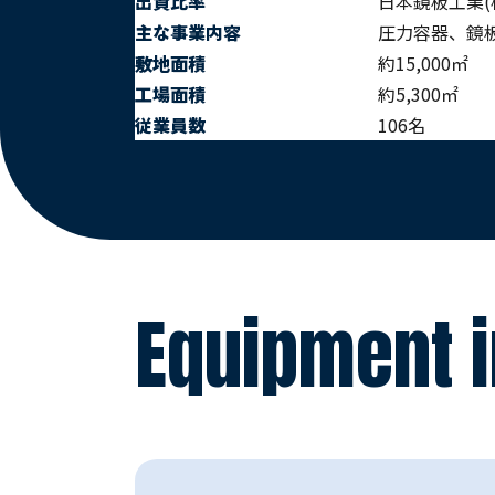
出資比率
日本鏡板工業(株
主な事業内容
圧力容器、鏡
敷地面積
約15,000㎡
工場面積
約5,300㎡
従業員数
106名
Equipment i