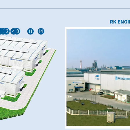
⓬台車式対流型熱処理炉 有効寸法
❹特殊スピニングマシーン 
❸油圧プレス 1000
❾スピニングマシーン
❽油圧プレス（マ
⓭台車式対
RK ENG
❻ベン
❼屋
⓫天
❿プ
⓮門
❷
❺
❾
⓭
❼
⓬
❹
❿
⓫
⓮