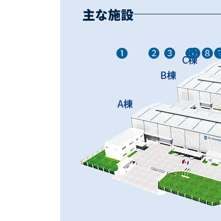
主な施設
❶
❷
❸
❺
❻
❽