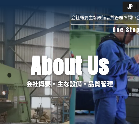
JP
会社概要
主な設備
品質管理
お問い
One Sto
About Us
会社概要・主な設備・品質管理