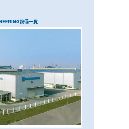
（幅4000×高さ4000×長さ7000）
14ｔ×φ3000×最大高さ3000
ｔ 幅6000×デーライト2500
 22ｔ×φ800～φ4000
ニュプレータ付） 300ｔ
流型熱処理炉 外部施設
INEERING設備一覧
ディングロール
外門型クレーン
井クレーン20t
ラズマ切断機
型五面加工機
機械加工場
キャンティ
❶事務所