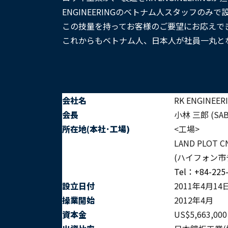
ENGINEERINGのベトナム人スタッフのみ
この技量を持ってお客様のご要望にお応えで
これからもベトナム人、日本人が社員一丸と
会社名
RK ENGINEE
会長
小林 三郎 (SA
所在地(本社･工場)
<工場>
LAND PLOT CN
(ハイフォン市
Tel：+84-225
設立日付
2011年4月14
操業開始
2012年4月
資本金
US$5,663,000