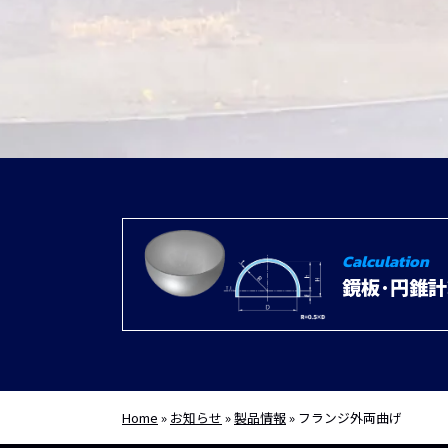
Calculation
鏡板･円錐
Home
»
お知らせ
»
製品情報
»
フランジ外両曲げ