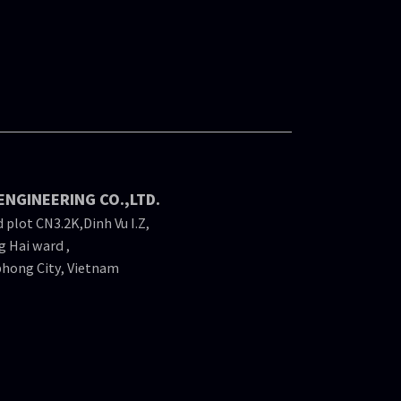
ENGINEERING CO.,LTD.
 plot CN3.2K,Dinh Vu I.Z,
 Hai ward ,
hong City, Vietnam