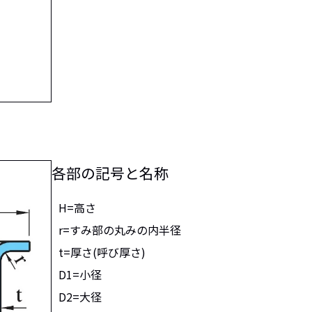
各部の記号と名称
H=高さ
r=すみ部の丸みの内半径
t=厚さ(呼び厚さ)
D1=小径
D2=大径