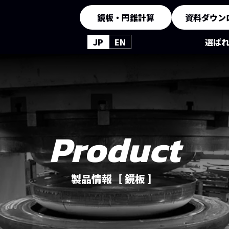
鏡板・円錐計算
資料ダウン
JP
EN
選ば
Product
製品情報［ 鏡板 ］